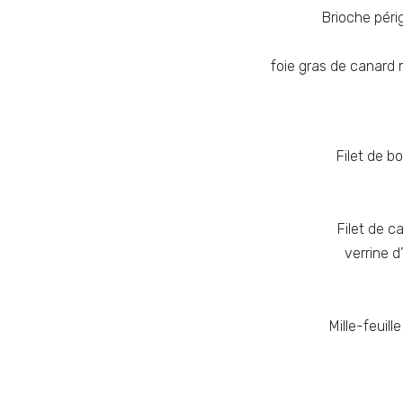
Brioche péri
foie gras de canard 
Filet de b
Filet de c
verrine d
Mille-feuil