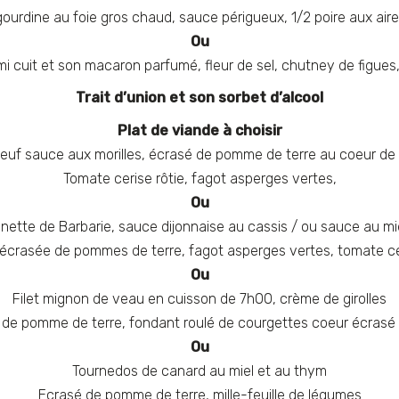
gourdine au foie gros chaud, sauce périgueux, 1/2 poire aux aire
Ou
mi cuit et son macaron parfumé, fleur de sel, chutney de figue
Trait d’union et son sorbet d’alcool
Plat de viande à choisir
oeuf sauce aux morilles, écrasé de pomme de terre au coeur de
Tomate cerise rôtie, fagot asperges vertes,
Ou
anette de Barbarie, sauce dijonnaise au cassis / ou sauce au mi
’écrasée de pommes de terre, fagot asperges vertes, tomate ce
Ou
Filet mignon de veau en cuisson de 7h00, crème de girolles
le de pomme de terre, fondant roulé de courgettes coeur écras
Ou
Tournedos de canard au miel et au thym
Ecrasé de pomme de terre, mille-feuille de légumes