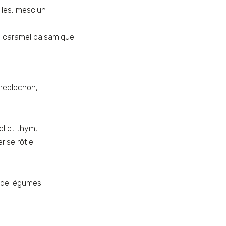
lles, mesclun
s, caramel balsamique
 reblochon,
el et thym,
rise rôtie
é de légumes